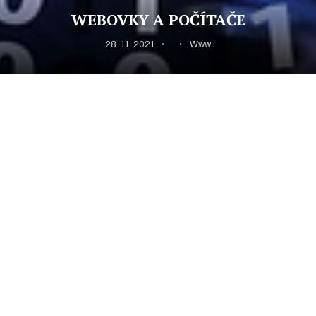
WEBOVKY A POČÍTAČE
28. 11. 2021
Www
Já jsem vždycky chtěla mít doma kvalitní počítač, kde načtu
rychle webové stránky. Protože jsem měla vystudovanou
střední školu, ale chtěla jsem ještě studovat dál. Ovšem jsem
se ale nechtěla vzdát své práce. To byla moje vysněná práce.
Pracovala jsem v jedné firmě, kde se vyrábí matrace. Dělala
jsem tam asistentku operátora a moc mě to bavilo. Pracovala
jsem taky v centru na recepci, a to je hlavně práce s telefonem
a počítačem. A právě že tam byl počítač, tak mi to hodně
bavilo. Měla jsem ráda technické věci, weby a počítač pro mě