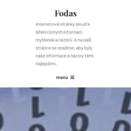
Fodas
Internetové stránky slouží k
šíření různých informací,
myšlenek a názorů. A na naší
stránce se snažíme, aby byly
naše informace a názory těmi
nejlepšími.
menu