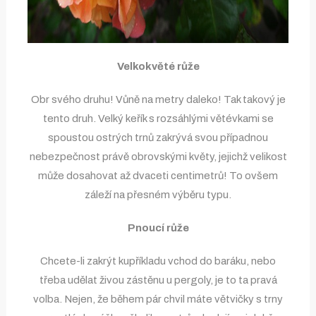
Velkokvěté růže
Obr svého druhu! Vůně na metry daleko! Tak takový je
tento druh. Velký keřík s rozsáhlými větévkami se
spoustou ostrých trnů zakrývá svou případnou
nebezpečnost právě obrovskými květy, jejichž velikost
může dosahovat až dvaceti centimetrů! To ovšem
záleží na přesném výběru typu.
Pnoucí růže
Chcete-li zakrýt kupříkladu vchod do baráku, nebo
třeba udělat živou zástěnu u pergoly, je to ta pravá
volba. Nejen, že během pár chvil máte větvičky s trny