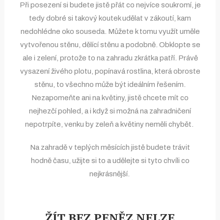
Při posezení si budete jistě přát co nejvíce soukromí, je
tedy dobré si takový koutek udělat v zákoutí, kam
nedohlédne oko souseda. Můžete k tomu využít uměle
vytvořenou stěnu, dělící stěnu a podobně. Obklopte se
ale i zelení, protože to na zahradu zkrátka patří. Právě
vysazení živého plotu, popínavá rostlina, která obroste
stěnu, to všechno může být ideálním řešením.
Nezapomeňte ani na květiny, jistě chcete mít co
nejhezčí pohled, a i když si možná na zahradničení
nepotrpíte, venku by zeleň a květiny neměli chybět.
Na zahradě v teplých měsících jistě budete trávit
hodně času, užijte si to a udělejte si tyto chvíli co
nejkrásnější.
ŽÍT BEZ PENĚZ NELZE