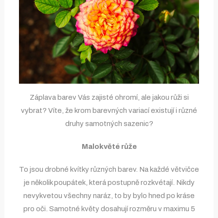
Záplava barev Vás zajisté ohromí, ale jakou růži si
vybrat? Víte, že krom barevných variací existují i různé
druhy samotných sazenic?
Malokvěté růže
To jsou drobné kvítky různých barev. Na každé větvičce
je několik poupátek, která postupně rozkvétají. Nikdy
nevykvetou všechny naráz, to by bylo hned po kráse
pro oči. Samotné květy dosahují rozměru v maximu 5