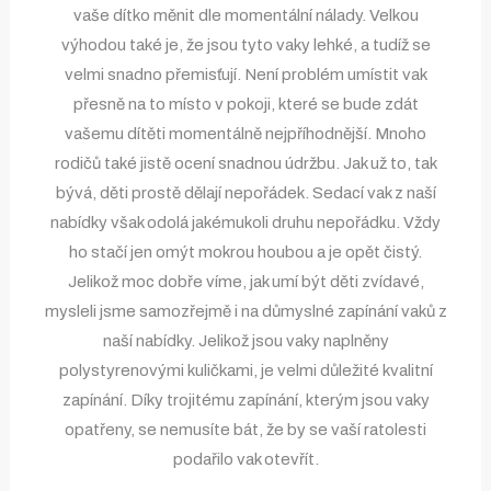
vaše dítko měnit dle momentální nálady. Velkou
výhodou také je, že jsou tyto vaky lehké, a tudíž se
velmi snadno přemisťují. Není problém umístit vak
přesně na to místo v pokoji, které se bude zdát
vašemu dítěti momentálně nejpříhodnější. Mnoho
rodičů také jistě ocení snadnou údržbu. Jak už to, tak
bývá, děti prostě dělají nepořádek. Sedací vak z naší
nabídky však odolá jakémukoli druhu nepořádku. Vždy
ho stačí jen omýt mokrou houbou a je opět čistý.
Jelikož moc dobře víme, jak umí být děti zvídavé,
mysleli jsme samozřejmě i na důmyslné zapínání vaků z
naší nabídky. Jelikož jsou vaky naplněny
polystyrenovými kuličkami, je velmi důležité kvalitní
zapínání. Díky trojitému zapínání, kterým jsou vaky
opatřeny, se nemusíte bát, že by se vaší ratolesti
podařilo vak otevřít.