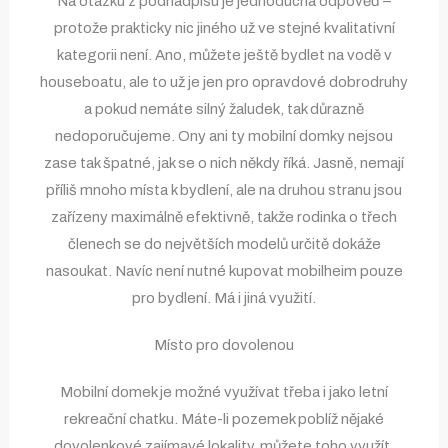
Na otázku z podnadpisu je jednoduchá odpověď –
protože prakticky nic jiného už ve stejné kvalitativní
kategorii není. Ano, můžete ještě bydlet na vodě v
houseboatu, ale to už je jen pro opravdové dobrodruhy
a pokud nemáte silný žaludek, tak důrazně
nedoporučujeme. Ony ani ty mobilní domky nejsou
zase tak špatné, jak se o nich někdy říká. Jasně, nemají
příliš mnoho místa k bydlení, ale na druhou stranu jsou
zařízeny maximálně efektivně, takže rodinka o třech
členech se do největších modelů určitě dokáže
nasoukat. Navíc není nutné kupovat mobilheim pouze
pro bydlení. Má i jiná využití.
Místo pro dovolenou
Mobilní domek je možné využívat třeba i jako letní
rekreační chatku. Máte-li pozemek poblíž nějaké
dovolenkové zajímavé lokality, můžete toho využít.