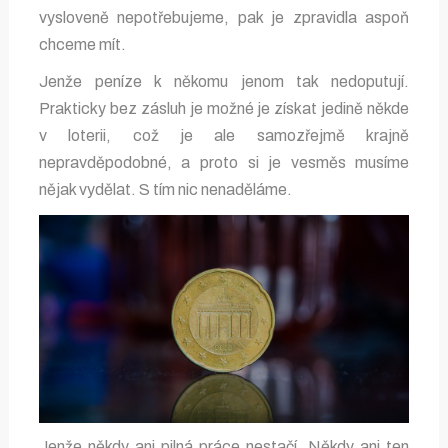
vysloveně nepotřebujeme, pak je zpravidla aspoň
chceme mít.
Jenže peníze k někomu jenom tak nedoputují.
Prakticky bez zásluh je možné je získat jedině někde
v loterii, což je ale samozřejmě krajně
nepravděpodobné, a proto si je vesměs musíme
nějak vydělat. S tím nic nenaděláme.
Jenže někdy ani pilná práce nestačí. Někdy ani ten