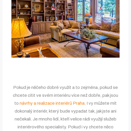
Pokud je něčeho dobré využít a to zejména, pokud se
chcete cítit ve svém interiéru více než dobře, pak jsou
to
návrhy a realizace interiérů Praha
. I vy můžete mít
dokonalý interiér, který bude vypadat tak, jak jste ani
nečekali. Je mnoho lidí, kteří velice rádi využijí služeb
interiérového specialisty. Pokud i vy chcete něco