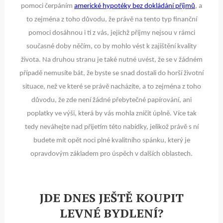
pomoci čerpáním
americké hypotéky bez dokládání příjmů
, a
to zejména z toho důvodu, že právě na tento typ finanční
pomoci dosáhnou i ti z vás, jejichž příjmy nejsou v rámci
současné doby něčím, co by mohlo vést k zajištění kvality
života. Na druhou stranu je také nutné uvést, že se v žádném
případě nemusíte bát, že byste se snad dostali do horší životní
situace, než ve které se právě nacházíte, a to zejména z toho
důvodu, že zde není žádné přebytečné papírování, ani
poplatky ve výši, která by vás mohla zničit úplně. Více tak
tedy neváhejte nad přijetím této nabídky, jelikož právě s ní
budete mít opět noci plné kvalitního spánku, který je
opravdovým základem pro úspěch v dalších oblastech.
JDE DNES JEŠTĚ KOUPIT
LEVNÉ BYDLENÍ?