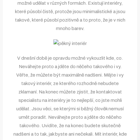
možné udělat v různých formách. Existují interiéry,
které působí čistě, protože jsou minimalistické a jsou
takové, které působí pozitivně a to proto, že je v nich
mnoho barev.
V dnešní době je opravdu možné vykouzlit kde, co.
Neváhejte proto a jděte do něčeho takového i vy.
Věřte, že můžete být maximálně nadšeni. Mějte i vy
takový interiér, ze kterého rozhodně nebudete
zklamaní. Na konec můžete zjistit, že kontaktovat
specialistu na interiéry je to nejlepší, co jste mohli
udělat. Jsou věci, se kterými si běžný člověk nemusí
umět poradit. Neváhejte proto a jděte do něčeho
takového. Uvidíte, že na konec budete skutečně
nadšeni a to tak, jak byste ani nečekali. Mít interiér, kde