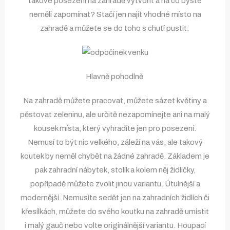
takové posezení na zahradě vytvořit a na co byste
neměli zapomínat? Stačí jen najít vhodné místo na
zahradě a můžete se do toho s chutí pustit.
Hlavně pohodlně
Na zahradě můžete pracovat, můžete sázet květiny a
pěstovat zeleninu, ale určitě nezapomínejte ani na malý
kousek místa, který vyhradíte jen pro posezení.
Nemusí to být nic velkého, záleží na vás, ale takový
koutek by neměl chybět na žádné zahradě. Základem je
pak zahradní nábytek, stolík a kolem něj židličky,
popřípadě můžete zvolit jinou variantu. Útulnější a
modernější. Nemusíte sedět jen na zahradních židlích či
křesílkách, můžete do svého koutku na zahradě umístit
i malý gauč nebo volte originálnější variantu. Houpací