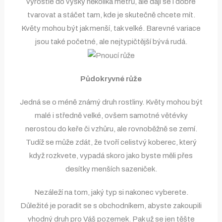
vyrostlé do výšky několika metrů, ale dají se i dobře
tvarovat a stáčet tam, kde je skutečně chcete mít.
Květy mohou být jak menší, tak velké. Barevné variace
jsou také početné, ale nejtypičtější bývá rudá.
Půdokryvné růže
Jedná se o méně známý druh rostliny. Květy mohou být
malé i středně velké, ovšem samotné větévky
nerostou do keře či vzhůru, ale rovnoběžně se zemí.
Tudíž se může zdát, že tvoří celistvý koberec, který
když rozkvete, vypadá skoro jako byste měli přes
desítky menších sazeniček.
Nezáleží na tom, jaký typ si nakonec vyberete.
Důležité je poradit se s obchodníkem, abyste zakoupili
vhodný druh pro Váš pozemek. Pak už se jen těšte