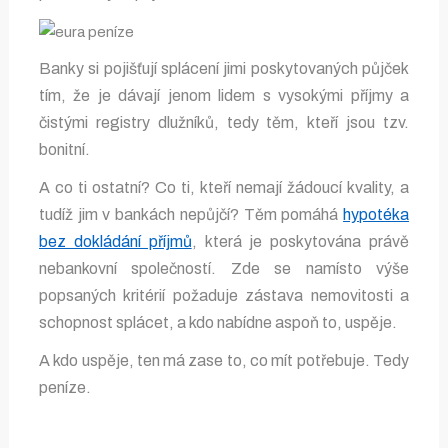
Banky si pojišťují splácení jimi poskytovaných půjček
tím, že je dávají jenom lidem s vysokými příjmy a
čistými registry dlužníků, tedy těm, kteří jsou tzv.
bonitní.
A co ti ostatní? Co ti, kteří nemají žádoucí kvality, a
tudíž jim v bankách nepůjčí? Těm pomáhá
hypotéka
bez dokládání příjmů
, která je poskytována právě
nebankovní společností. Zde se namísto výše
popsaných kritérií požaduje zástava nemovitosti a
schopnost splácet, a kdo nabídne aspoň to, uspěje.
A kdo uspěje, ten má zase to, co mít potřebuje. Tedy
peníze.