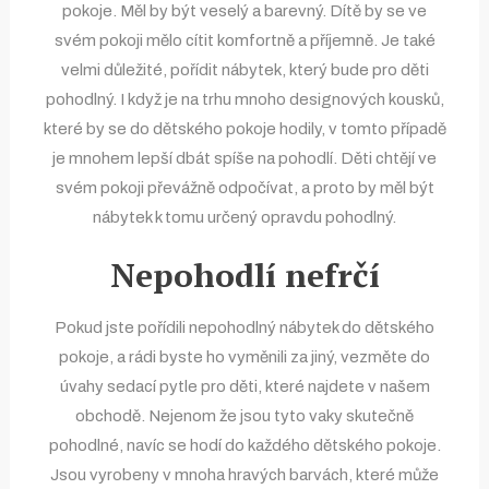
pokoje. Měl by být veselý a barevný. Dítě by se ve
svém pokoji mělo cítit komfortně a příjemně. Je také
velmi důležité, pořídit nábytek, který bude pro děti
pohodlný. I když je na trhu mnoho designových kousků,
které by se do dětského pokoje hodily, v tomto případě
je mnohem lepší dbát spíše na pohodlí. Děti chtějí ve
svém pokoji převážně odpočívat, a proto by měl být
nábytek k tomu určený opravdu pohodlný.
Nepohodlí nefrčí
Pokud jste pořídili nepohodlný nábytek do dětského
pokoje, a rádi byste ho vyměnili za jiný, vezměte do
úvahy
sedací pytle pro děti
, které najdete v našem
obchodě. Nejenom že jsou tyto vaky skutečně
pohodlné, navíc se hodí do každého dětského pokoje.
Jsou vyrobeny v mnoha hravých barvách, které může