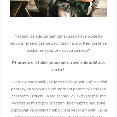
Naštěstí se zdá, že nám zima už řekla své poslední
slovo a my se můžeme začít těšit na jaro. Nemůžete se
dočkat až vyrazíte na svou zahradu?
Připravte si útulné posezení na své zahradě! Jak
na to?
Jakmile zima skončí, každý se těší na první jarní sluneční
paprsky, na teplo a hlavně možnost posezení venku na
čerstvém vzduchu. Máte zahradu? Pak byste měli mít
vytvořené místo pro posezení, kde můžete nerušeně
odpočívat, ráno snídat nebo v létě večer grilovat. Jak si