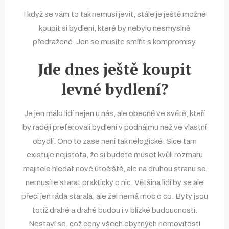
I když se vám to tak nemusí jevit, stále je ještě možné
koupit si bydlení, které by nebylo nesmyslně
předražené. Jen se musíte smířit s kompromisy.
Jde dnes ještě koupit
levné bydlení?
Je jen málo lidí nejen u nás, ale obecně ve světě, kteří
by raději preferovali bydlení v podnájmu než ve vlastní
obydlí. Ono to zase není tak nelogické. Sice tam
existuje nejistota, že si budete muset kvůli rozmaru
majitele hledat nové útočiště, ale na druhou stranu se
nemusíte starat prakticky o nic. Většina lidí by se ale
přeci jen ráda starala, ale žel nemá moc o co. Byty jsou
totiž drahé a drahé budou i v blízké budoucnosti.
Nestaví se, což ceny všech obytných nemovitostí