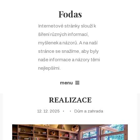
Fodas
Internetové stránky slouží k
šíření různých informací,
Rubrika:
Dům a zahrada
myšlenek a názorů. A na naší
stránce se snažíme, aby byly
naše informace a názory těmi
nejlepšími.
menu
INTERIÉRY – NÁVRH +
REALIZACE
12. 12. 2025
Dům a zahrada