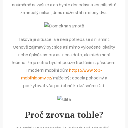
neúměrně navyšuje a co byste donedávna koupili ještě
za necelý milion, dnes může stát i miliony dva.
Taková je situace, ale není potřeba se s ní smířit.
Cenově zajímavý byt sice asi mimo vyloučené lokality
nebo úplně samoty asi nenajdete, ale nikde není
řečeno, že je nutné bydlet pouze tradičním způsobem.
I moderní mobilní dům
https://www.top-
mobilnidomy.cz/
může být docela pohodlný a
poskytovat vše potřebné ke krásnému žití.
Proč zrovna tohle?