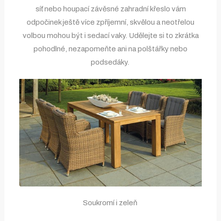
síť nebo houpací závěsné zahradní křeslo vám
odpočinek ještě více zpříjemní, skvělou a neotřelou
volbou mohou být i sedací vaky. Udělejte si to zkrátka
pohodlné, nezapomeňte ani na polštářky nebo
podsedáky.
Soukromí i zeleň