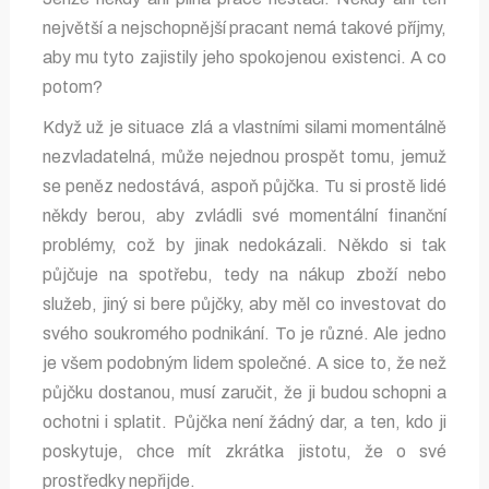
největší a nejschopnější pracant nemá takové příjmy,
aby mu tyto zajistily jeho spokojenou existenci. A co
potom?
Když už je situace zlá a vlastními silami momentálně
nezvladatelná, může nejednou prospět tomu, jemuž
se peněz nedostává, aspoň půjčka. Tu si prostě lidé
někdy berou, aby zvládli své momentální finanční
problémy, což by jinak nedokázali. Někdo si tak
půjčuje na spotřebu, tedy na nákup zboží nebo
služeb, jiný si bere půjčky, aby měl co investovat do
svého soukromého podnikání. To je různé. Ale jedno
je všem podobným lidem společné. A sice to, že než
půjčku dostanou, musí zaručit, že ji budou schopni a
ochotni i splatit. Půjčka není žádný dar, a ten, kdo ji
poskytuje, chce mít zkrátka jistotu, že o své
prostředky nepřijde.