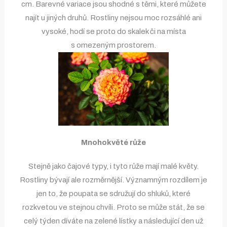
cm. Barevné variace jsou shodné s těmi, které můžete
najít u jiných druhů. Rostliny nejsou moc rozsáhlé ani
vysoké, hodí se proto do skalek či na místa
s omezeným prostorem.
Mnohokvěté růže
Stejně jako čajové typy, i tyto růže mají malé květy.
Rostliny bývají ale rozměrnější. Významným rozdílem je
jen to, že poupata se sdružují do shluků, které
rozkvetou ve stejnou chvíli. Proto se může stát, že se
celý týden díváte na zelené lístky a následující den už