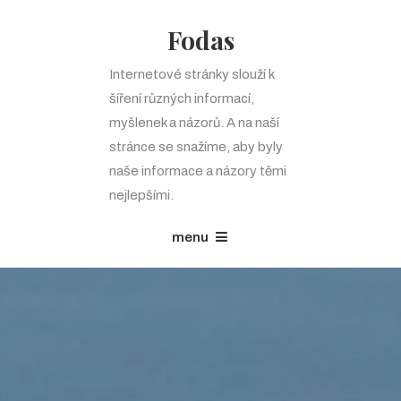
Fodas
Internetové stránky slouží k
šíření různých informací,
myšlenek a názorů. A na naší
stránce se snažíme, aby byly
naše informace a názory těmi
nejlepšími.
menu