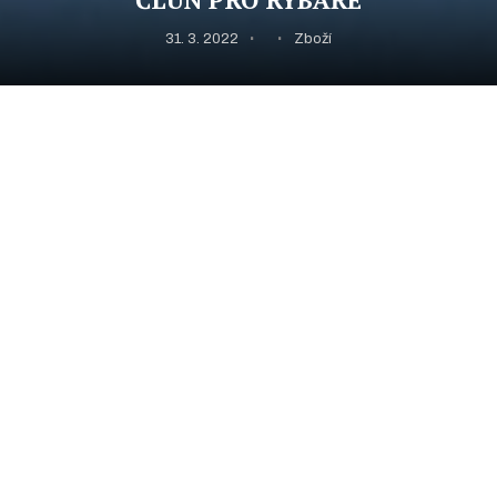
31. 3. 2022
Zboží
Pohyb na vodě
Lidé velmi často
rybaří
tím způsobem, že si rozloží své
vybavení pohodlně na břehu, odkud také rybaří. Není
problém mít tu třeba křeslo, do kterého se pohodlně
usadíme, kocháme se přírodou a čekáme,
než se nějaká ta
ryba chytne
. Má to rozhodně své kouzlo, kvůli kterému na
ryby vyráží spousta lidí. Nemusíme se však omezovat pouze
na břeh, protože se dá chytat i na samotné vodě.