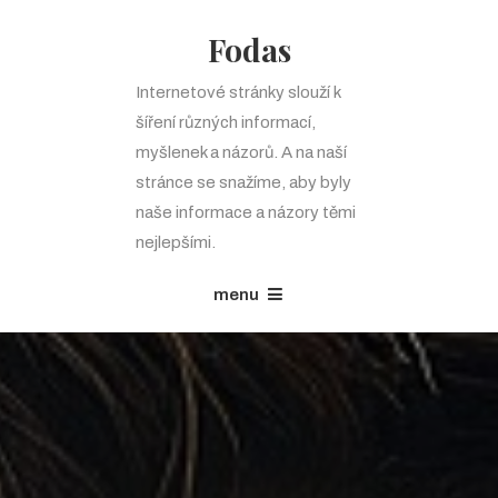
Fodas
Internetové stránky slouží k
šíření různých informací,
myšlenek a názorů. A na naší
stránce se snažíme, aby byly
naše informace a názory těmi
nejlepšími.
menu