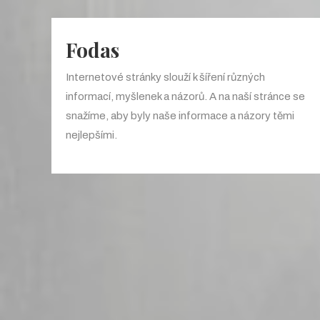
Fodas
Internetové stránky slouží k šíření různých
informací, myšlenek a názorů. A na naší stránce se
snažíme, aby byly naše informace a názory těmi
nejlepšími.