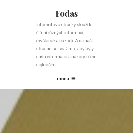
Fodas
Internetové stránky slouží k
šíření různých informací,
myšlenek a názorů. A na naší
stránce se snažíme, aby byly
naše informace a názory těmi
nejlepšími.
menu