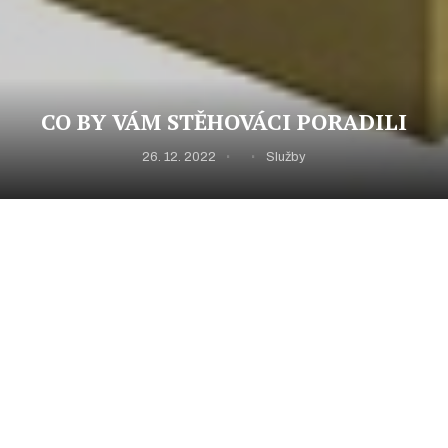
CO BY VÁM STĚHOVÁCI PORADILI
26. 12. 2022
Služby
Nezapomeňte na parkovací místo
–
stěhovací služby
v Praze
nemohou zdárně proběhnout, pokud nebudete
mít zajištěné parkování. Budete potřebovat s velkou
pravděpodobností mimořádné povolení pro parkování v
den stěhování, a to vám zajistí odbor dopravy na
příslušném správním obvodu. Žádost podávejte alespoň