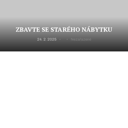
ZBAVTE SE STARÉHO NÁBYTKU
24. 2. 2025
Nezařazené
Začínáte podnikat a zařizujete si svou kancelář? Není
nutné si vše pořizovat zcela nové, mnoho věcí se dá
sehnat v perfektním stavu z druhé ruky, cenová úspora
bude značná, vyberete-li si dobře, na Vašem vybavení