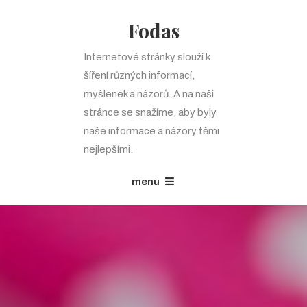
Fodas
Internetové stránky slouží k
šíření různých informací,
myšlenek a názorů. A na naší
stránce se snažíme, aby byly
naše informace a názory těmi
nejlepšími.
menu