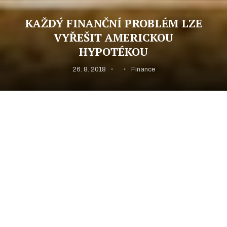
KAŽDÝ FINANČNÍ PROBLÉM LZE
VYŘEŠIT AMERICKOU
HYPOTÉKOU
26. 8. 2018
Finance
Prostě a jednoduše, každý se může dostat do situace,
kdy nutně potřebuje hotovost a ještě k tomu i třeba
trochu vyšší částku. Ať už se Vám naskytne skvělá
příležitost pro koupi nemovitosti nebo potřebujete
zaplatit nějakou nevýhodnou půjčku či třeba dokonce
se zbavit exekuce. Ve většině z těchto případů je
naprosto zbytečné se obracet na banku.