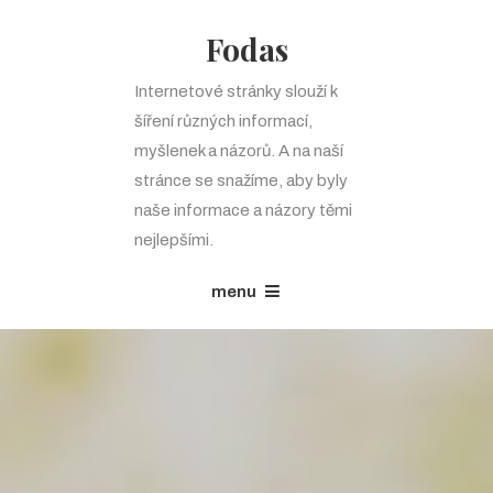
Fodas
Internetové stránky slouží k
šíření různých informací,
myšlenek a názorů. A na naší
stránce se snažíme, aby byly
naše informace a názory těmi
nejlepšími.
menu