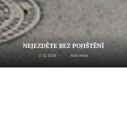
NEJEZDĚTE BEZ POJIŠTĚNÍ
2. 11. 2019
Auto moto
Mnoho motoristů pendluje nejen po České republice,
ale hojně cestuje i do zahraničí. Než se na cesty
vydáte, měli byste zkontrolovat, zda je vaše pojištění v