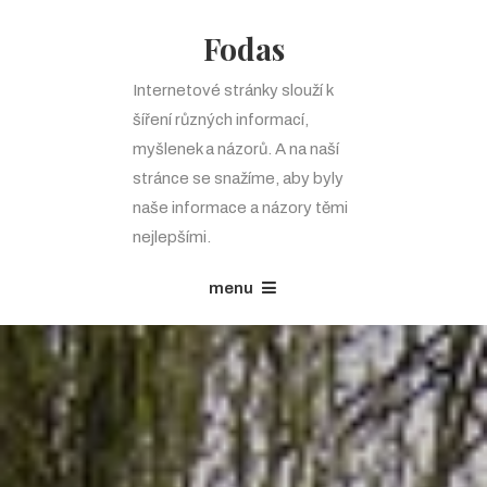
Fodas
Internetové stránky slouží k
šíření různých informací,
myšlenek a názorů. A na naší
stránce se snažíme, aby byly
naše informace a názory těmi
nejlepšími.
menu